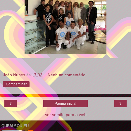
João Nunes
às
17:03
Nenhum comentário:
Compartilhar
‹
›
Página inicial
Ver versão para a web
QUEM SOU EU