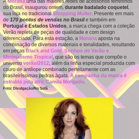
A
Morana,
uma das maiores redes de acessórios femininos
do Brasil, inaugurou ontem,
durante badalado coquetel
,
sua loja no tradicional
Shopping Muller
. Presente em mais
de
170 pontos de vendas no Brasil
e também em
Portugal e Estados Unidos
, a marca chega com a coleção
Verão repleta de peças de qualidade e com design
diferenciado. Para esta estação, a
Morana
aposta na
combinação de diversos materiais e tonalidades, resultando
em peças
Black and Gold, Sonhos de Verão e
Minimalismo Tropical
, que são os temas que compõe o
universo
verão/2012
, além da linha especial produzida com
couro de antílope combinado perfeitamente com as
brasileiríssimas pedras àgata.
A campanha da marca é
estralda pela atriz Camila Morgado
.
Foto: Divulgação/No Sofá