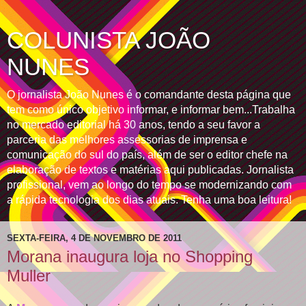
COLUNISTA JOÃO
NUNES
O jornalista João Nunes é o comandante desta página que
tem como único objetivo informar, e informar bem...Trabalha
no mercado editorial há 30 anos, tendo a seu favor a
parceria das melhores assessorias de imprensa e
comunicação do sul do país, além de ser o editor chefe na
elaboração de textos e matérias aqui publicadas. Jornalista
profissional, vem ao longo do tempo se modernizando com
a rápida tecnologia dos dias atuais. Tenha uma boa leitura!
SEXTA-FEIRA, 4 DE NOVEMBRO DE 2011
Morana inaugura loja no Shopping
Muller