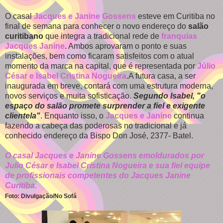
O casal
Jacques e Janine Gossens
esteve em Curitiba no
final de semana para conhecer o novo endereço do
salão
curitibano
que integra a tradicional rede de
franquias
Jacques Janine
. Ambos aprovaram o ponto e suas
instalações, bem como ficaram satisfeitos com o atual
momento da marca na capital, que é representada por
Júlio
César e Isabel Cristina Nogueira
.A futura casa, a ser
inaugurada em breve, contará com uma estrutura moderna,
novos serviços e muita sofisticação.
Segundo Isabel, "o
espaço do salão promete surprender a fiel e exigente
clientela"
. Enquanto isso, o
Jacques e Janine
continua
fazendo a cabeça das poderosas no tradicional e já
conhecido endereço da Bispo Don José, 2377- Batel.
O casal Jacques e Janine Gossens emoldurados por
Julio César e Isabel Cristina Nogueira e sua fiel equipe
de profissionais competentes do Jacques Janine
Curitiba.
Foto: Divulgação/No Sofá